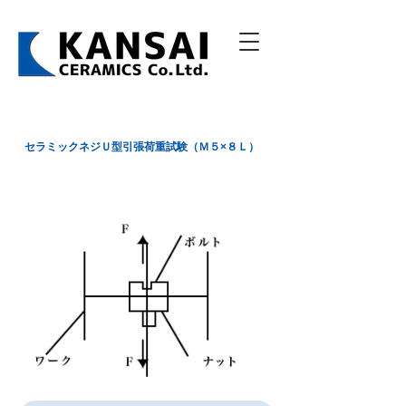
セラミックネジＵ型引張荷重試験（Ｍ５×８Ｌ）
引張荷重試験