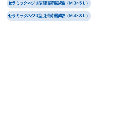
セラミックネジＵ型引張荷重試験（Ｍ３×５Ｌ）
セラミックネジＵ型引張荷重試験（Ｍ４×８Ｌ）