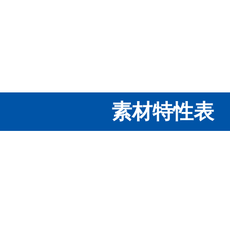
素材特性表
アルミナ
Al
O
2
3
特長